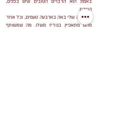
באמת הוא הדברים הטובים שיש בפנים,
הגודיז.
הגרנולה שלי באה בארבעה טעמים, וכל אחד
מהם מתאפיין בגודיז משלו. מה שמשותף
לכל הטעמים הוא חומרי גלם מהאגדות
(באמת!) ואחוז הגודיז לאריזה. ותקשיבו, אין
אף גרנולה עם כל כך הרבה גודיז כמו שלי.
פשוט אין. חיפשתי. תנסו בעצמכם. אני
בטוחה שתסכימו.
כל מוצרי הגרנולה של מרב בכשרות חת״ם
סופר וטבעוניים לגמרי לגמרי
חנות
בלוג
משלוחים